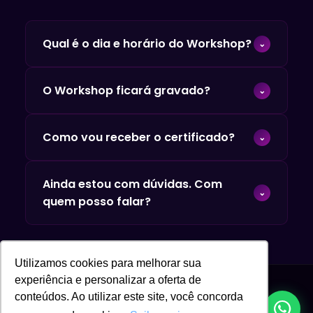
Qual é o dia e horário do Workshop?
⌄
O Workshop Intensivo acontece nos dias
O Workshop ficará gravado?
⌄
08/09 e 09/09 - 18h às 22h
, ao vivo e
online.
Para garantir o máximo de
Como vou receber o certificado?
⌄
aproveitamento das aulas, o workshop
não ficará gravado
. Planeje sua
O certificado é emitido pela LEC, instituição
participação ao vivo.
Ainda estou com dúvidas. Com
com nota máxima no MEC. Para recebê-lo,
⌄
quem posso falar?
você deve participar das aulas ao vivo e
informar as palavras-chave num formulário
Fale com nossa equipe de consultores pelo
enviado posteriormente.
WhatsApp
. Estamos prontos para ajudar.
Utilizamos cookies para melhorar sua
experiência e personalizar a oferta de
conteúdos. Ao utilizar este site, você concorda
Faculdade LEC