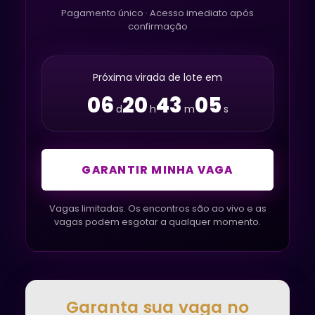
Pagamento único · Acesso imediato após
confirmação
Próxima virada de lote em
06
20
43
04
d
h
m
s
GARANTIR MINHA VAGA
Vagas limitadas. Os encontros são ao vivo e as
vagas podem esgotar a qualquer momento.
Garanta sua vaga no